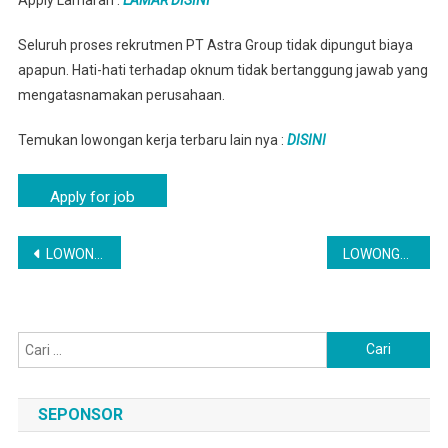
Seluruh proses rekrutmen PT Astra Group tidak dipungut biaya
apapun. Hati-hati terhadap oknum tidak bertanggung jawab yang
mengatasnamakan perusahaan.
Temukan lowongan kerja terbaru lain nya :
DISINI
Navigasi
LOWONGAN PEKERJAAN OTOMOTIF DI PT ASTRA GROUP BANYUWANGI – VIA EMAIL
LOWONGAN KERJA TERBARU DI BOJONEGORO – ASTRA CAREER | LOKER BOJONEGORO HARI INI
pos
Cari
untuk:
SEPONSOR