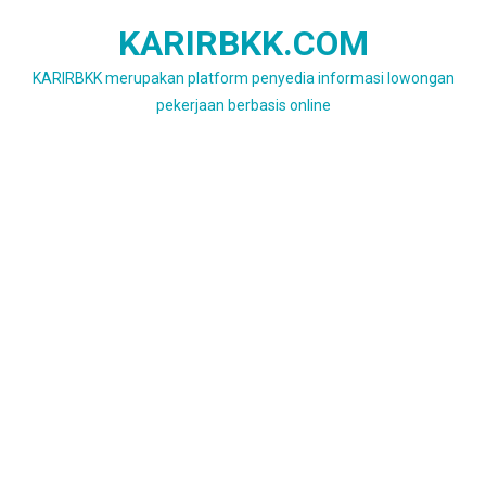
Skip
KARIRBKK.COM
to
content
KARIRBKK merupakan platform penyedia informasi lowongan
pekerjaan berbasis online