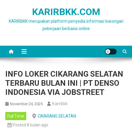
Skip
KARIRBKK.COM
to
content
KARIRBKK merupakan platform penyedia informasi lowongan
pekerjaan berbasis online
INFO LOKER CIKARANG SELATAN
TERBARU BULAN INI | PT DENSO
INDONESIA VIA JOBSTREET
Karirbkk
November 24, 2025
Full Time
CIKARANG SELATAN
Posted 8 bulan ago