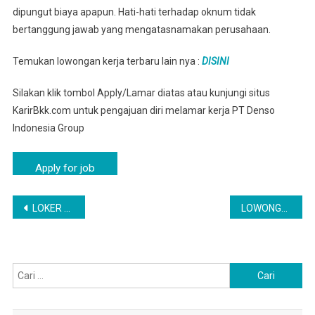
dipungut biaya apapun. Hati-hati terhadap oknum tidak
bertanggung jawab yang mengatasnamakan perusahaan.
Temukan lowongan kerja terbaru lain nya :
DISINI
Silakan klik tombol Apply/Lamar diatas atau kunjungi situs
KarirBkk.com untuk pengajuan diri melamar kerja PT Denso
Indonesia Group
Navigasi
LOKER CIBUBUR VIA ONLINE – LOWONGAN PT DENSO INDONESIA LULUSAN SMA SMK
LOWONGAN PEKERJAAN CIKARANG TIMUR TERBARU | LOKER CIKARANG TIMUR PT DENSO GROUP
pos
Cari
untuk: