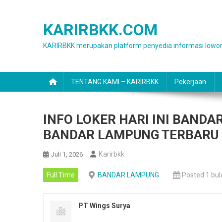
Skip
to
KARIRBKK.COM
content
KARIRBKK merupakan platform penyedia informasi lowon
TENTANG KAMI – KARIRBKK
Pekerjaan
INFO LOKER HARI INI BAND
BANDAR LAMPUNG TERBARU
Karirbkk
Juli 1, 2026
Full Time
BANDAR LAMPUNG
Posted 1 bul
PT Wings Surya