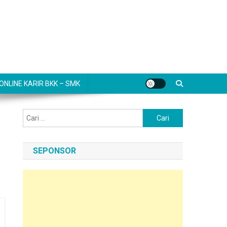
NLINE KARIR BKK – SMK
Cari
untuk:
SEPONSOR