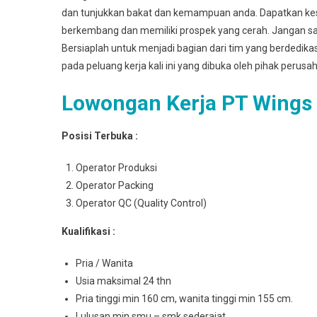
dan tunjukkan bakat dan kemampuan anda. Dapatkan k
berkembang dan memiliki prospek yang cerah. Jangan sa
Bersiaplah untuk menjadi bagian dari tim yang berdedik
pada peluang kerja kali ini yang dibuka oleh pihak perusa
Lowongan Kerja PT Wings
Posisi Terbuka :
Operator Produksi
Operator Packing
Operator QC (Quality Control)
Kualifikasi :
Pria / Wanita
Usia maksimal 24 thn
Pria tinggi min 160 cm, wanita tinggi min 155 cm.
Lulusan min smu – smk sederajat.