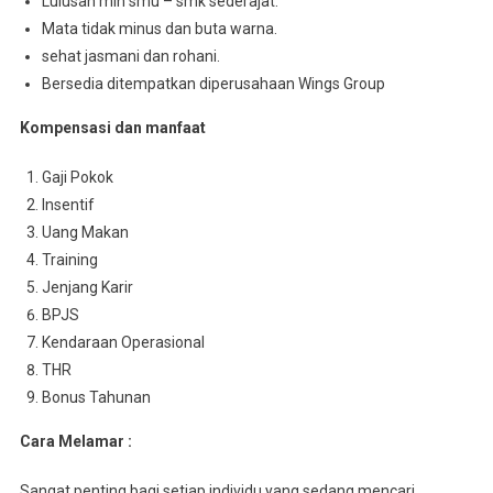
Lulusan min smu – smk sederajat.
Mata tidak minus dan buta warna.
sehat jasmani dan rohani.
Bersedia ditempatkan diperusahaan Wings Group
Kompensasi dan manfaat
Gaji Pokok
Insentif
Uang Makan
Training
Jenjang Karir
BPJS
Kendaraan Operasional
THR
Bonus Tahunan
Cara Melamar :
Sangat penting bagi setiap individu yang sedang mencari