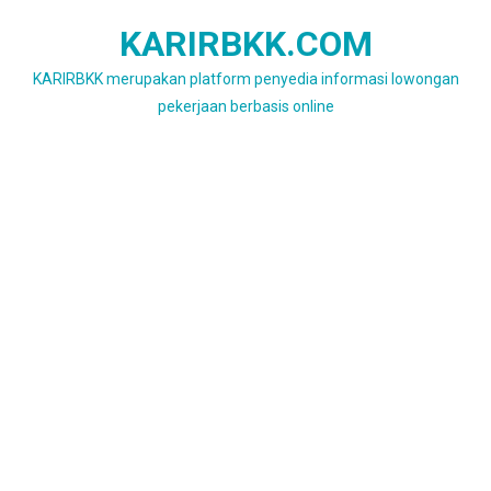
Skip
KARIRBKK.COM
to
content
KARIRBKK merupakan platform penyedia informasi lowongan
pekerjaan berbasis online