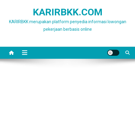
Skip
KARIRBKK.COM
to
content
KARIRBKK merupakan platform penyedia informasi lowongan
pekerjaan berbasis online