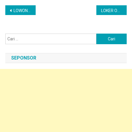
Navigasi
LOWONGAN KERJA OPERATOR QC WINGS SURYA SITUBONDO
LOKER OPERATOR PRODUKSI SAMPANG PABRIK PT WINGS SURYA (WINGS GROUP)
pos
Cari
untuk:
SEPONSOR