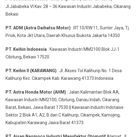
Jl.Jababeka VI Kav. 28 – 36 Kawasan Industri Jababeka, Cikarang
Bekasi
PT. ADM (Astra Daihatsu Motor)
: RT.10/RW.11, Sunter Jaya, Tj.
Priok, Kota Jkt Utara, Daerah Khusus Ibukota Jakarta 14350
PT. Keihin Indonesia
: Kawasan Industri MM2100 Blok JJ-1
Cibitung, Bekasi 17520
PT. Keihin II (KARAWANG)
: Jl. Akses Tol Kalihurip No. 1 Desa
Kalihurip Kec. Cikampek Kab. Karawang 41373 Indonesia
PT. Astra Honda Motor (AHM)
: Jalan Kalimantan Blok AA,
Kawasan Industri MM2100, Cibitung, Danau Indah, Cikarang
Barat, Bekasi, Jawa Barat 17530 || Kawasan Industri Indotaise
Sektor 2 Blok A1, A2, B dan C Kalihurip, Cikampek, Kamojing,
Kabupaten Karawang Jawa Barat 41373
PT. Aisan Nasmoco Industri Manufaktur Otomotif
Alamat: Jl.