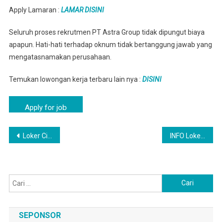
Apply Lamaran :
LAMAR DISINI
Seluruh proses rekrutmen PT Astra Group tidak dipungut biaya
apapun. Hati-hati terhadap oknum tidak bertanggung jawab yang
mengatasnamakan perusahaan.
Temukan lowongan kerja terbaru lain nya :
DISINI
Navigasi
Loker Cikokol – Lowongan Kerja April 2025 PT Astra Group
INFO Loker Operator Pabrik PT Astra Suka Asih – Via Online
pos
Cari
untuk:
SEPONSOR