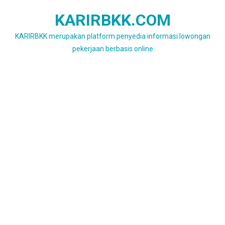
Skip
KARIRBKK.COM
to
content
KARIRBKK merupakan platform penyedia informasi lowongan
pekerjaan berbasis online