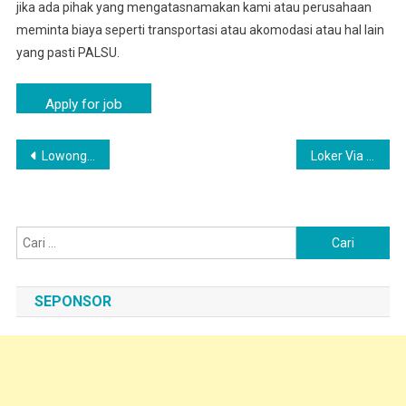
jika ada pihak yang mengatasnamakan kami atau perusahaan
meminta biaya seperti transportasi atau akomodasi atau hal lain
yang pasti PALSU.
Navigasi
Lowongan Kerja PT Nippon Indosari (SARI ROTI) Warung Kiara Via Email
Loker Via Online Warnasari – Lowongan Pabrik SARI ROTI Area Warnasari
pos
Cari
untuk:
SEPONSOR