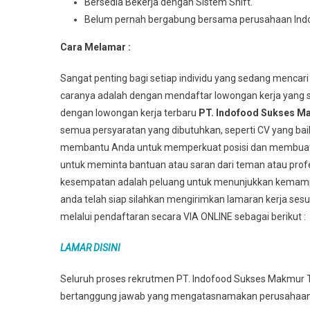
Bersedia Bеkеrjа dеngаn Sistem Shіft.
Belum pernah bergabung bersama perusahaan Ind
Cara Melamar :
Sangat penting bagi setiap individu yang sedang mencari
caranya adalah dengan mendaftar lowongan kerja yang s
dengan lowongan kerja terbaru
PT. Indofood Sukses M
semua persyaratan yang dibutuhkan, seperti CV yang bai
membantu Anda untuk memperkuat posisi dan membuat An
untuk meminta bantuan atau saran dari teman atau profes
kesempatan adalah peluang untuk menunjukkan kemampu
anda telah siap silahkan mengirimkan lamaran kerja sesu
melalui pendaftaran secara VIA ONLINE sebagai berikut :
LAMAR DISINI
Seluruh proses rekrutmen PT. Indofood Sukses Makmur Tb
bertanggung jawab yang mengatasnamakan perusahaan