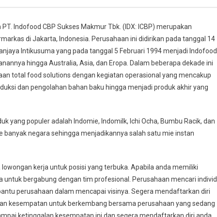
 PT. Indofood CBP Sukses Makmur Tbk. (IDX: ICBP) merupakan
rkas di Jakarta, Indonesia. Perusahaan ini didirikan pada tanggal 14
jaya Intikusuma yang pada tanggal 5 Februari 1994 menjadi Indofood
nnya hingga Australia, Asia, dan Eropa. Dalam beberapa dekade ini
aan total food solutions dengan kegiatan operasional yang mencakup
oduksi dan pengolahan bahan baku hingga menjadi produk akhir yang
k yang populer adalah Indomie, Indomilk, Ichi Ocha, Bumbu Racik, dan
 ke banyak negara sehingga menjadikannya salah satu mie instan
owongan kerja untuk posisi yang terbuka. Apabila anda memiliki
da untuk bergabung dengan tim profesional. Perusahaan mencari indivi
antu perusahaan dalam mencapai visinya. Segera mendaftarkan diri
kan kesempatan untuk berkembang bersama perusahaan yang sedang
mpai ketinggalan kesempatan ini dan segera mendaftarkan diri anda.