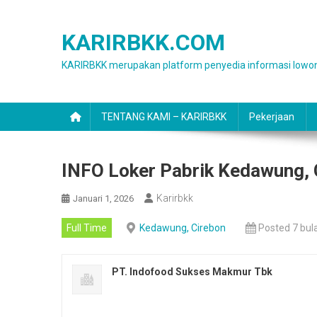
Skip
to
KARIRBKK.COM
content
KARIRBKK merupakan platform penyedia informasi lowon
TENTANG KAMI – KARIRBKK
Pekerjaan
INFO Loker Pabrik Kedawung,
Karirbkk
Januari 1, 2026
Full Time
Kedawung, Cirebon
Posted 7 bul
PT. Indofood Sukses Makmur Tbk