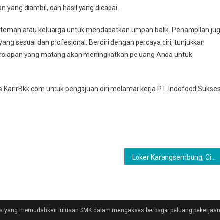
n yang diambil, dan hasil yang dicapai.
teman atau keluarga untuk mendapatkan umpan balik. Penampilan ju
ng sesuai dan profesional. Berdiri dengan percaya diri, tunjukkan
rsiapan yang matang akan meningkatkan peluang Anda untuk
us KarirBkk.com untuk pengajuan diri melamar kerja PT. Indofood Sukse
Loker Karangsembung, Cirebon Terbaru 2025 | INFO Lowongan Kerja Terbaru Karangsembung, Cirebon PT INDOFOOD
rja yang memudahkan lulusan SMK dalam mengakses berbagai peluang pekerjaan