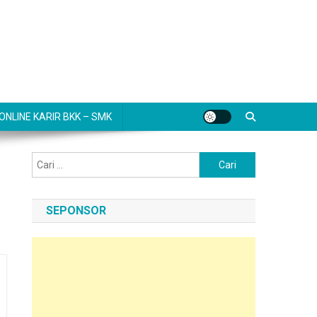
NLINE KARIR BKK – SMK
Cari
untuk:
SEPONSOR