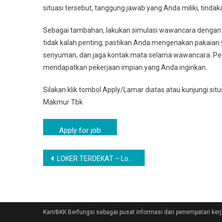
situasi tersebut, tanggung jawab yang Anda miliki, tindaka
Sebagai tambahan, lakukan simulasi wawancara dengan 
tidak kalah penting; pastikan Anda mengenakan pakaian ya
senyuman, dan jaga kontak mata selama wawancara. Pe
mendapatkan pekerjaan impian yang Anda inginkan.
Silakan klik tombol Apply/Lamar diatas atau kunjungi sit
Makmur Tbk
Navigasi
LOKER TERDEKAT – Lowongan Kerja Losari, Cirebon Via Email Terbaru
pos
KarirBKK Berfungsi sebagai pusat informasi dan penempatan ke