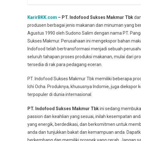
KarirBKK.com
– PT. Indofood Sukses Makmur Tbk
dan
produsen berbagai jenis makanan dan minuman yang berma
Agustus 1990 oleh Sudono Salim dengan nama PT. Pangan
Sukses Makmur. Perusahaan ini mengekspor bahan makana
Indofood telah bertransformasi menjadi sebuah perusah
seluruh tahapan proses produksi makanan, mulai dari pr
tersedia di rak para pedagang eceran.
PT. Indofood Sukses Makmur Tbk memiliki beberapa produ
Ichi Ocha. Produknya, khususnya Indomie, juga diekspor
terpopuler di dunia internasional.
PT. Indofood Sukses Makmur Tbk
ini sedang membuka l
passion dan keahlian yang sesuai, inilah kesempatan an
yang energik, berdedikasi, dan berkomitmen untuk memb
anda dan tunjukkan bakat dan kemampuan anda. Dapat
berkembang dan memiliki prospek yang cerah. Jangan sa