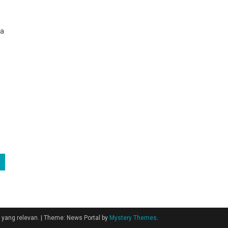
ga
s
 yang relevan.
|
Theme: News Portal by
Mystery Themes
.