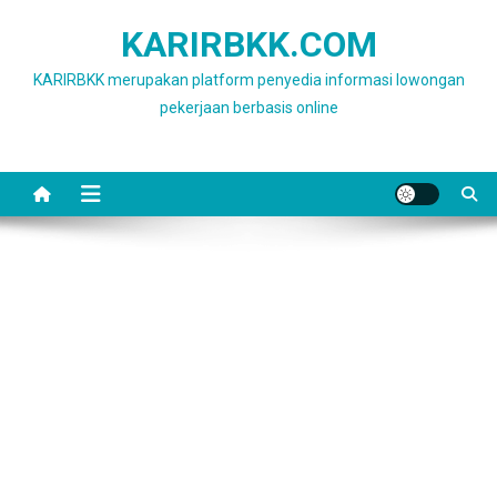
Skip
KARIRBKK.COM
to
content
KARIRBKK merupakan platform penyedia informasi lowongan
pekerjaan berbasis online