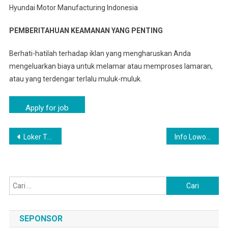
Hyundai Motor Manufacturing Indonesia
PEMBERITAHUAN KEAMANAN YANG PENTING
Berhati-hatilah terhadap iklan yang mengharuskan Anda
mengeluarkan biaya untuk melamar atau memproses lamaran,
atau yang terdengar terlalu muluk-muluk.
Navigasi
Loker Tangerang Terupdate – Operator Produksi | PT Hyundai Motor Manufacturing Indonesia
Info Lowongan Kerja SMA/SMK PT Hyundai Motor Manufacturing Indonesia Cipondoh
pos
Cari
untuk:
SEPONSOR