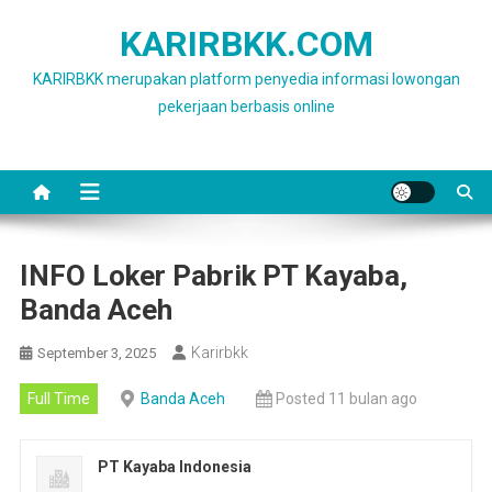
Skip
KARIRBKK.COM
to
content
KARIRBKK merupakan platform penyedia informasi lowongan
pekerjaan berbasis online
INFO Loker Pabrik PT Kayaba,
Banda Aceh
Karirbkk
September 3, 2025
Full Time
Banda Aceh
Posted 11 bulan ago
PT Kayaba Indonesia