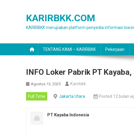
Skip
to
KARIRBKK.COM
content
KARIRBKK merupakan platform penyedia informasi lowon
TENTANG KAMI – KARIRBKK
Pekerjaan
INFO Loker Pabrik PT Kayaba, 
Karirbkk
Agustus 13, 2025
Full Time
Jakarta Utara
Posted 12 bulan a
PT Kayaba Indonesia