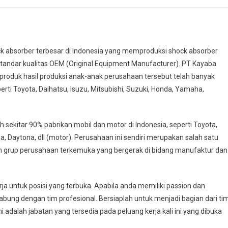
ck absorber terbesar di Indonesia yang memproduksi shock absorber
andar kualitas OEM (Original Equipment Manufacturer). PT Kayaba
produk hasil produksi anak-anak perusahaan tersebut telah banyak
rti Toyota, Daihatsu, Isuzu, Mitsubishi, Suzuki, Honda, Yamaha,
 sekitar 90% pabrikan mobil dan motor di Indonesia, seperti Toyota,
a, Daytona, dll (motor). Perusahaan ini sendiri merupakan salah satu
 grup perusahaan terkemuka yang bergerak di bidang manufaktur dan
 untuk posisi yang terbuka. Apabila anda memiliki passion dan
abung dengan tim profesional. Bersiaplah untuk menjadi bagian dari ti
adalah jabatan yang tersedia pada peluang kerja kali ini yang dibuka
.