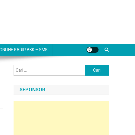
NLINE KARIR BKK – SMK
Cari
untuk:
SEPONSOR