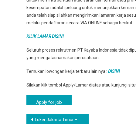
untuk meminta bantuan atau saran dari teman atau profes
kesempatan adalah peluang untuk menunjukkan kemampu
anda telah siap silahkan mengirimkan lamaran kerja sesu
melalui pendaftaran secara VIA ONLINE sebagai berikut :
KILIK LAMAR DISINI
Seluruh proses rekrutmen PT Kayaba Indonesia tidak dip
yang mengatasnamakan perusahaan.
Temukan lowongan kerja terbaru lain nya :
DISINI
Silakan klik tombol Apply/Lamar diatas atau kunjungi si
Navigasi
Loker Jakarta Timur – Operator Produksi | PT Kayaba Indonesia
pos