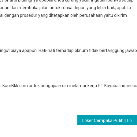
ional di bidangnya apabila anda kurang yakin. Ingatlah bahwa setiap
an dan membuka jalan untuk masa depan yang lebih baik, apabila
ai dengan prosedur yang ditetapkan oleh perusahaan yaitu dikirim
ungut biaya apapun. Hati-hati terhadap oknum tidak bertanggung jawab
tus KarirBkk.com untuk pengajuan diri melamar kerja PT Kayaba Indonesi
Loker Cempaka Putih || Lowongan Kerja Cempaka Putih PT Kayaba Indonesia