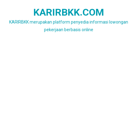
Skip
KARIRBKK.COM
to
content
KARIRBKK merupakan platform penyedia informasi lowongan
pekerjaan berbasis online