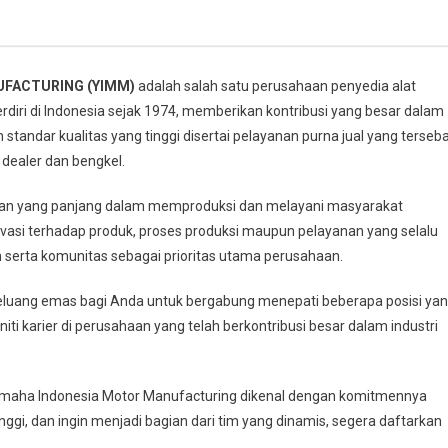
UFACTURING (YIMM)
adalah salah satu perusahaan penyedia alat
rdiri di Indonesia sejak 1974, memberikan kontribusi yang besar dalam
standar kualitas yang tinggi disertai pelayanan purna jual yang terseb
0 dealer dan bengkel.
man yang panjang dalam memproduksi dan melayani masyarakat
vasi terhadap produk, proses produksi maupun pelayanan yang selalu
 serta komunitas sebagai prioritas utama perusahaan.
uang emas bagi Anda untuk bergabung menepati beberapa posisi ya
ti karier di perusahaan yang telah berkontribusi besar dalam industri
amaha Indonesia Motor Manufacturing dikenal dengan komitmennya
nggi, dan ingin menjadi bagian dari tim yang dinamis, segera daftarkan