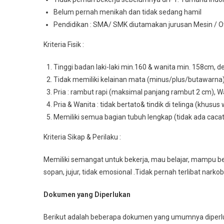
Belum pernah menikah dan tidak sedang hamil
Pendidikan : SMA/ SMK diutamakan jurusan Mesin / Otom
Kriteria Fisik :
Tinggi badan laki-laki min.160 & wanita min. 158cm, d
Tidak memiliki kelainan mata (minus/plus/butawarna
Pria : rambut rapi (maksimal panjang rambut 2 cm), Wa
Pria & Wanita : tidak bertato& tindik di telinga (khusus 
Memiliki semua bagian tubuh lengkap (tidak ada caca
Kriteria Sikap & Perilaku :
Memiliki semangat untuk bekerja, mau belajar, mampu bek
sopan, jujur, tidak emosional .Tidak pernah terlibat narko
Dokumen yang Diperlukan
Berikut adalah beberapa dokumen yang umumnya diperlu