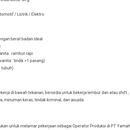
otif / Listrik / Elektro.
engan berat badan ideal
)
nita : rambut rapi
wanita : tindik >1 pasang)
t tubuh)
erja di bawah tekanan, bersedia untuk bekerja lembur dan atau shift ,
ba, minuman keras, tindak kriminal, dan asusila.
kan untuk melamar pekerjaan sebagai Operator Produksi di PT Yama