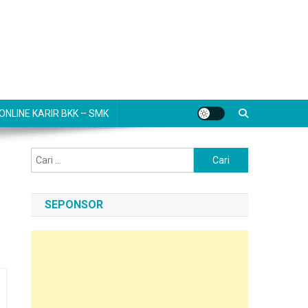
NLINE KARIR BKK – SMK
Cari
untuk:
SEPONSOR