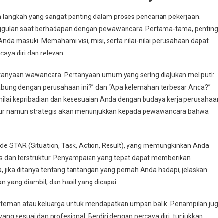
langkah yang sangat penting dalam proses pencarian pekerjaan.
nggulan saat berhadapan dengan pewawancara. Pertama-tama, penting
da masuki. Memahami visi, misi, serta nilai-nilai perusahaan dapat
ya diri dan relevan.
rtanyaan wawancara. Pertanyaan umum yang sering diajukan meliputi:
gabung dengan perusahaan ini?” dan “Apa kelemahan terbesar Anda?”
ilai kepribadian dan kesesuaian Anda dengan budaya kerja perusahaa
jur namun strategis akan menunjukkan kepada pewawancara bahwa
e STAR (Situation, Task, Action, Result), yang memungkinkan Anda
 dan terstruktur. Penyampaian yang tepat dapat memberikan
jika ditanya tentang tantangan yang pernah Anda hadapi, jelaskan
n yang diambil, dan hasil yang dicapai.
teman atau keluarga untuk mendapatkan umpan balik. Penampilan ju
ng sesuai dan profesional. Berdiri dengan percaya diri, tunjukkan