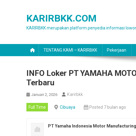
Skip
to
KARIRBKK.COM
content
KARIRBKK merupakan platform penyedia informasi lowon
TENTANG KAMI – KARIRBKK
Pekerjaan
INFO Loker PT YAMAHA MOTOR 
Terbaru
Karirbkk
Januari 2, 2026
Full Time
Cibuaya
Posted 7 bulan ago
PT Yamaha Indonesia Motor Manufacturin