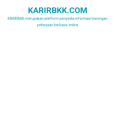
Skip
KARIRBKK.COM
to
content
KARIRBKK merupakan platform penyedia informasi lowongan
pekerjaan berbasis online