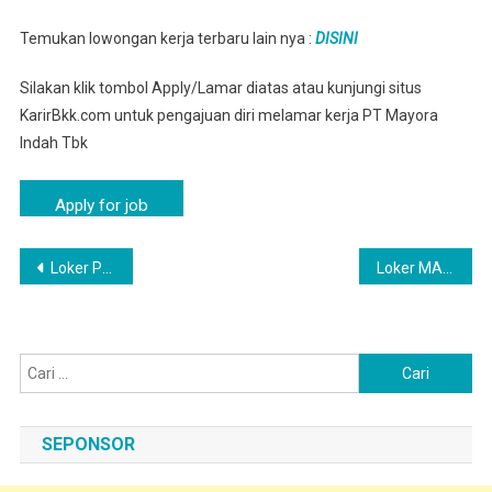
Temukan lowongan kerja terbaru lain nya :
DISINI
Silakan klik tombol Apply/Lamar diatas atau kunjungi situs
KarirBkk.com untuk pengajuan diri melamar kerja PT Mayora
Indah Tbk
Navigasi
Loker PT Mayora SALATIGA Terbaru
Loker MAGELANG Operator Produksi – PT MAYORA GROUP
pos
Cari
untuk:
SEPONSOR