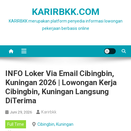
Skip
KARIRBKK.COM
to
content
KARIRBKK merupakan platform penyedia informasi lowongan
pekerjaan berbasis online
INFO Loker Via Email Cibingbin,
Kuningan 2026 | Lowongan Kerja
Cibingbin, Kuningan Langsung
DiTerima
Karirbkk
Juni 29, 2026
Full Time
Cibingbin, Kuningan