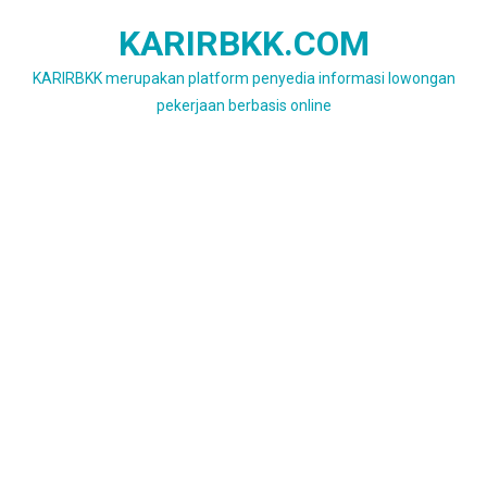
Skip
KARIRBKK.COM
to
content
KARIRBKK merupakan platform penyedia informasi lowongan
pekerjaan berbasis online