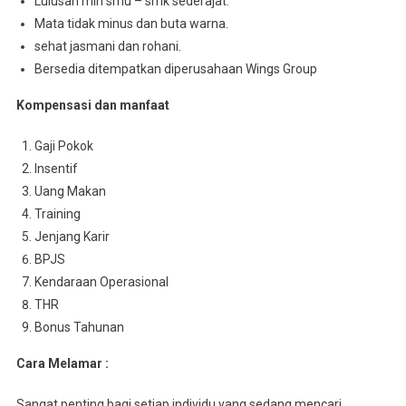
Lulusan min smu – smk sederajat.
Mata tidak minus dan buta warna.
sehat jasmani dan rohani.
Bersedia ditempatkan diperusahaan Wings Group
Kompensasi dan manfaat
Gaji Pokok
Insentif
Uang Makan
Training
Jenjang Karir
BPJS
Kendaraan Operasional
THR
Bonus Tahunan
Cara Melamar :
Sangat penting bagi setiap individu yang sedang mencari