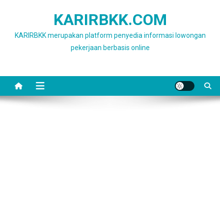
Skip
KARIRBKK.COM
to
content
KARIRBKK merupakan platform penyedia informasi lowongan
pekerjaan berbasis online