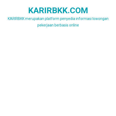
Skip
KARIRBKK.COM
to
content
KARIRBKK merupakan platform penyedia informasi lowongan
pekerjaan berbasis online