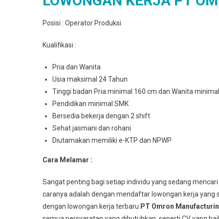
LOWONGAN KERJA PT O
Posisi : Operator Produksi
Kualifikasi :
Pria dan Wanita
Usia maksimal 24 Tahun
Tinggi badan Pria minimal 160 cm dan Wanita minim
Pendidikan minimal SMK
Bersedia bekerja dengan 2 shift
Sehat jasmani dan rohani
Diutamakan memiliki e-KTP dan NPWP
Cara Melamar :
Sangat penting bagi setiap individu yang sedang mencari
caranya adalah dengan mendaftar lowongan kerja yang s
dengan lowongan kerja terbaru
PT Omron Manufacturin
semua persyaratan yang dibutuhkan, seperti CV yang bai