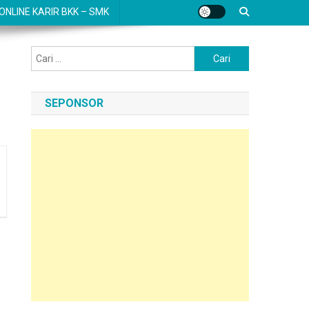
NLINE KARIR BKK – SMK
Cari
untuk:
SEPONSOR