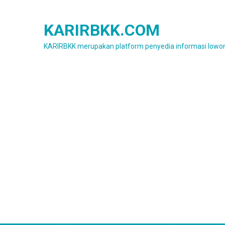
Skip
to
KARIRBKK.COM
content
KARIRBKK merupakan platform penyedia informasi lowon