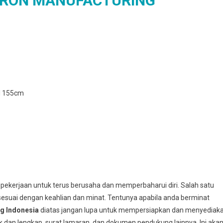
MRON MANUFACTURING
al 155cm
 pekerjaan untuk terus berusaha dan memperbaharui diri. Salah satu
esuai dengan keahlian dan minat. Tentunya apabila anda berminat
g Indonesia
diatas jangan lupa untuk mempersiapkan dan menyediak
k dan lengkap, surat lamaran, dan dokumen pendukung lainnya. Ini aka