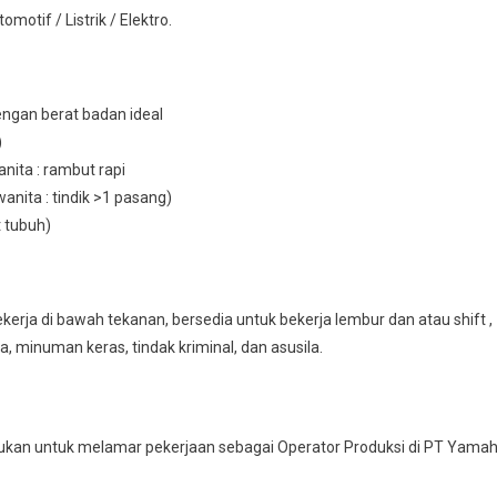
otif / Listrik / Elektro.
engan berat badan ideal
)
nita : rambut rapi
wanita : tindik >1 pasang)
t tubuh)
erja di bawah tekanan, bersedia untuk bekerja lembur dan atau shift ,
ba, minuman keras, tindak kriminal, dan asusila.
kan untuk melamar pekerjaan sebagai Operator Produksi di PT Yama