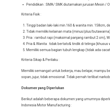
Pendidikan : SMA/ SMK diutamakan jurusan Mesin / Otom
Kriteria Fisik :
Tinggi badan laki-laki min.160 & wanita min. 158cm, d
Tidak memiliki kelainan mata (minus/plus/butawarna
Pria : rambut rapi (maksimal panjang rambut 2 cm), Wa
Pria & Wanita : tidak bertato& tindik di telinga (khusus 
Memiliki semua bagian tubuh lengkap (tidak ada caca
Kriteria Sikap & Perilaku :
Memiliki semangat untuk bekerja, mau belajar, mampu bek
sopan, jujur, tidak emosional .Tidak pernah terlibat narko
Dokumen yang Diperlukan
Berikut adalah beberapa dokumen yang umumnya diperlu
Indonesia Motor Manufacturing :