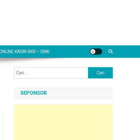
NLINE KARIR BKK – SMK
Cari
untuk:
SEPONSOR