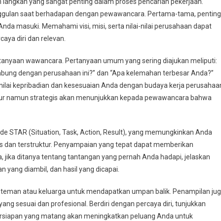
langkah yang sangat penting dalam proses pencarian pekerjaan.
nggulan saat berhadapan dengan pewawancara. Pertama-tama, penting
da masuki. Memahami visi, misi, serta nilai-nilai perusahaan dapat
ya diri dan relevan.
rtanyaan wawancara. Pertanyaan umum yang sering diajukan meliputi:
gabung dengan perusahaan ini?” dan “Apa kelemahan terbesar Anda?”
ilai kepribadian dan kesesuaian Anda dengan budaya kerja perusahaa
jur namun strategis akan menunjukkan kepada pewawancara bahwa
e STAR (Situation, Task, Action, Result), yang memungkinkan Anda
 dan terstruktur. Penyampaian yang tepat dapat memberikan
jika ditanya tentang tantangan yang pernah Anda hadapi, jelaskan
n yang diambil, dan hasil yang dicapai.
teman atau keluarga untuk mendapatkan umpan balik. Penampilan ju
ng sesuai dan profesional. Berdiri dengan percaya diri, tunjukkan
rsiapan yang matang akan meningkatkan peluang Anda untuk