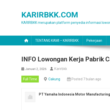
Skip
to
KARIRBKK.COM
content
KARIRBKK merupakan platform penyedia informasi lowon
TENTANG KAMI – KARIRBKK
Pekerjaan
INFO Lowongan Kerja Pabrik 
Karirbkk
Januari 2, 2026
Full Time
Cakung
Posted 7 bulan ago
PT Yamaha Indonesia Motor Manufacturin