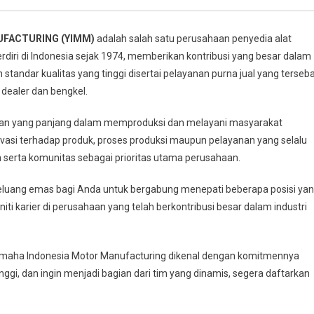
UFACTURING (YIMM)
adalah salah satu perusahaan penyedia alat
rdiri di Indonesia sejak 1974, memberikan kontribusi yang besar dalam
standar kualitas yang tinggi disertai pelayanan purna jual yang terseb
0 dealer dan bengkel.
man yang panjang dalam memproduksi dan melayani masyarakat
vasi terhadap produk, proses produksi maupun pelayanan yang selalu
 serta komunitas sebagai prioritas utama perusahaan.
uang emas bagi Anda untuk bergabung menepati beberapa posisi ya
ti karier di perusahaan yang telah berkontribusi besar dalam industri
amaha Indonesia Motor Manufacturing dikenal dengan komitmennya
nggi, dan ingin menjadi bagian dari tim yang dinamis, segera daftarkan