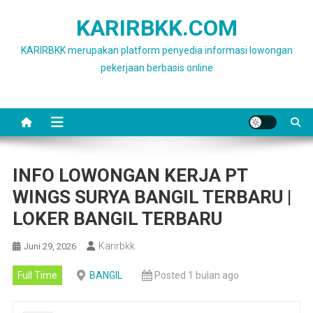
Skip
KARIRBKK.COM
to
content
KARIRBKK merupakan platform penyedia informasi lowongan
pekerjaan berbasis online
INFO LOWONGAN KERJA PT
WINGS SURYA BANGIL TERBARU |
LOKER BANGIL TERBARU
Karirbkk
Juni 29, 2026
Full Time
BANGIL
Posted 1 bulan ago