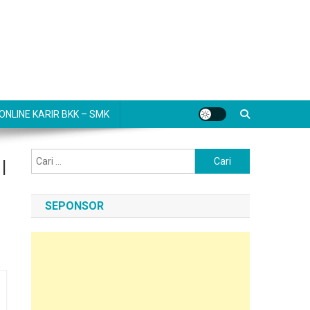
NLINE KARIR BKK – SMK
Cari
|
untuk:
SEPONSOR