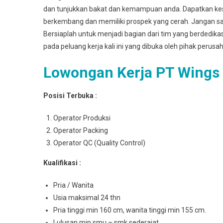
dan tunjukkan bakat dan kemampuan anda. Dapatkan k
berkembang dan memiliki prospek yang cerah. Jangan sa
Bersiaplah untuk menjadi bagian dari tim yang berdedik
pada peluang kerja kali ini yang dibuka oleh pihak perusa
Lowongan Kerja PT Wings
Posisi Terbuka :
Operator Produksi
Operator Packing
Operator QC (Quality Control)
Kualifikasi :
Pria / Wanita
Usia maksimal 24 thn
Pria tinggi min 160 cm, wanita tinggi min 155 cm.
Lulusan min smu – smk sederajat.