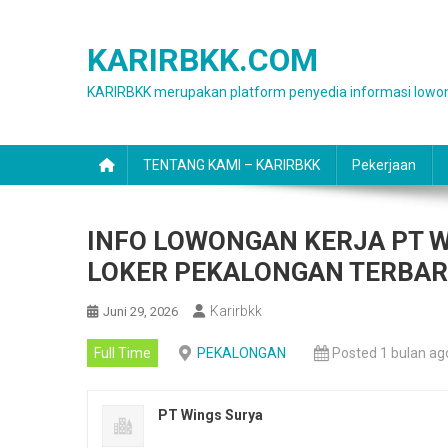
Skip
to
KARIRBKK.COM
content
KARIRBKK merupakan platform penyedia informasi lowon
TENTANG KAMI – KARIRBKK
Pekerjaan
INFO LOWONGAN KERJA PT W
LOKER PEKALONGAN TERBA
Karirbkk
Juni 29, 2026
Full Time
PEKALONGAN
Posted 1 bulan ag
PT Wings Surya