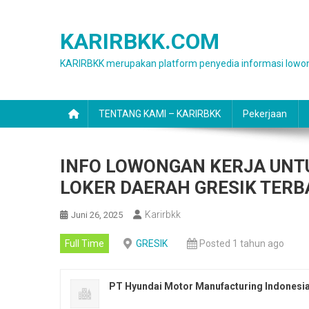
Skip
to
KARIRBKK.COM
content
KARIRBKK merupakan platform penyedia informasi lowon
TENTANG KAMI – KARIRBKK
Pekerjaan
INFO LOWONGAN KERJA UNTU
LOKER DAERAH GRESIK TERB
Karirbkk
Juni 26, 2025
Full Time
GRESIK
Posted 1 tahun ago
PT Hyundai Motor Manufacturing Indonesi