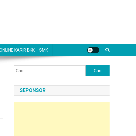
NLINE KARIR BKK – SMK
Cari
untuk:
SEPONSOR