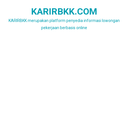
Skip
KARIRBKK.COM
to
content
KARIRBKK merupakan platform penyedia informasi lowongan
pekerjaan berbasis online