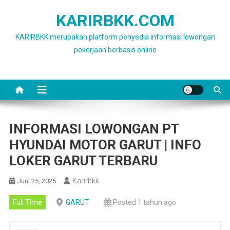
Skip
KARIRBKK.COM
to
content
KARIRBKK merupakan platform penyedia informasi lowongan
pekerjaan berbasis online
INFORMASI LOWONGAN PT
HYUNDAI MOTOR GARUT | INFO
LOKER GARUT TERBARU
Karirbkk
Juni 25, 2025
Full Time
GARUT
Posted 1 tahun ago