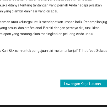
jika ditanya tentang tantangan yang pernah Anda hadapi, jelaskan
n yang diambil, dan hasil yang dicapai.
teman atau keluarga untuk mendapatkan umpan balik. Penampilan ju
ng sesuai dan profesional. Berdiri dengan percaya diri, tunjukkan
rsiapan yang matang akan meningkatkan peluang Anda untuk
us KarirBkk.com untuk pengajuan diri melamar kerja PT. Indofood Sukse
Lowongan Kerja Lulusan SMA-SMK PT Indofood Ciseureuh, Purwakarta