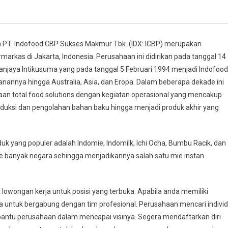
 PT. Indofood CBP Sukses Makmur Tbk. (IDX: ICBP) merupakan
rkas di Jakarta, Indonesia. Perusahaan ini didirikan pada tanggal 14
jaya Intikusuma yang pada tanggal 5 Februari 1994 menjadi Indofood
nnya hingga Australia, Asia, dan Eropa. Dalam beberapa dekade ini
aan total food solutions dengan kegiatan operasional yang mencakup
oduksi dan pengolahan bahan baku hingga menjadi produk akhir yang
k yang populer adalah Indomie, Indomilk, Ichi Ocha, Bumbu Racik, dan
 ke banyak negara sehingga menjadikannya salah satu mie instan
owongan kerja untuk posisi yang terbuka. Apabila anda memiliki
da untuk bergabung dengan tim profesional. Perusahaan mencari indivi
antu perusahaan dalam mencapai visinya. Segera mendaftarkan diri