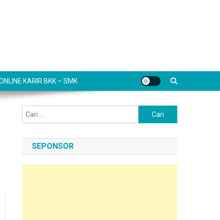
NLINE KARIR BKK – SMK
Cari
untuk:
SEPONSOR