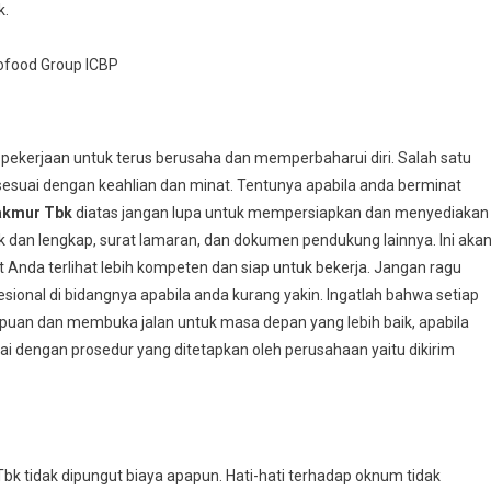
k.
ofood Group ICBP
 pekerjaan untuk terus berusaha dan memperbaharui diri. Salah satu
esuai dengan keahlian dan minat. Tentunya apabila anda berminat
akmur Tbk
diatas jangan lupa untuk mempersiapkan dan menyediakan
k dan lengkap, surat lamaran, dan dokumen pendukung lainnya. Ini aka
da terlihat lebih kompeten dan siap untuk bekerja. Jangan ragu
ional di bidangnya apabila anda kurang yakin. Ingatlah bahwa setiap
an dan membuka jalan untuk masa depan yang lebih baik, apabila
ai dengan prosedur yang ditetapkan oleh perusahaan yaitu dikirim
k tidak dipungut biaya apapun. Hati-hati terhadap oknum tidak