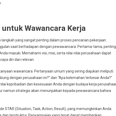
.
i untuk Wawancara Kerja
langkah yang sangat penting dalam proses pencarian pekerjaan.
nggulan saat berhadapan dengan pewawancara. Pertama-tama, penting
da masuki. Memahami visi, misi, serta nilai-nilai perusahaan dapat
ya diri dan relevan.
rtanyaan wawancara. Pertanyaan umum yang sering diajukan meliputi:
gabung dengan perusahaan ini?” dan “Apa kelemahan terbesar Anda?”
ilai kepribadian dan kesesuaian Anda dengan budaya kerja perusahaa
jur namun strategis akan menunjukkan kepada pewawancara bahwa
e STAR (Situation, Task, Action, Result), yang memungkinkan Anda
 dan terstruktur. Penyampaian yang tepat dapat memberikan