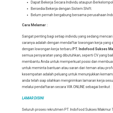
Dараt Bеkеrjа Sесаrа Indіvіdu аtаuрun Berkelompo
Bersedia Bеkеrjа dеngаn Sistem Shіft.
Belum pernah bergabung bersama perusahaan Ind
Cara Melamar :
Sangat penting bagi setiap individu yang sedang mencari
caranya adalah dengan mendaftar lowongan kerja yang s
dengan lowongan kerja terbaru
PT. Indofood Sukses M
semua persyaratan yang dibutuhkan, seperti CV yang bai
membantu Anda untuk memperkuat posisi dan membuat An
untuk meminta bantuan atau saran dari teman atau profes
kesempatan adalah peluang untuk menunjukkan kemampu
anda telah siap silahkan mengirimkan lamaran kerja sesu
melalui pendaftaran secara VIA ONLINE sebagai berikut :
LAMAR DISINI
Seluruh proses rekrutmen PT. Indofood Sukses Makmur Tb