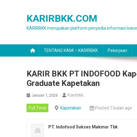
Skip
to
KARIRBKK.COM
content
KARIRBKK merupakan platform penyedia informasi lowon
TENTANG KAMI – KARIRBKK
Pekerjaan
KARIR BKK PT INDOFOOD Kapet
Graduate Kapetakan
Karirbkk
Januari 1, 2026
Full Time
Kapetakan
Posted 7 bulan ago
PT. Indofood Sukses Makmur Tbk