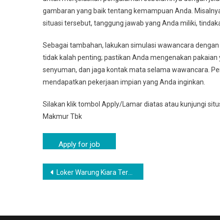
gambaran yang baik tentang kemampuan Anda. Misalnya, 
situasi tersebut, tanggung jawab yang Anda miliki, tindaka
Sebagai tambahan, lakukan simulasi wawancara dengan 
tidak kalah penting; pastikan Anda mengenakan pakaian ya
senyuman, dan jaga kontak mata selama wawancara. Pe
mendapatkan pekerjaan impian yang Anda inginkan.
Silakan klik tombol Apply/Lamar diatas atau kunjungi sit
Makmur Tbk
Navigasi
Loker Warung Kiara Terbaru 2025 | INFO Lowongan Kerja Terbaru Warung Kiara PT INDOFOOD
pos