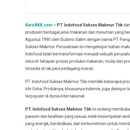
KarirBKK.com
– PT. Indofood Sukses Makmur Tbk
dan
produsen berbagai jenis makanan dan minuman yang berma
Agustus 1990 oleh Sudono Salim dengan nama PT. Pangan
Sukses Makmur. Perusahaan ini mengekspor bahan makana
Indofood telah bertransformasi menjadi sebuah perusah
seluruh tahapan proses produksi makanan, mulai dari pr
tersedia di rak para pedagang eceran.
PT. Indofood Sukses Makmur Tbk memiliki beberapa produ
Ichi Ocha. Produknya, khususnya Indomie, juga diekspor
terpopuler di dunia internasional.
PT. Indofood Sukses Makmur Tbk
ini sedang membuka l
passion dan keahlian yang sesuai, inilah kesempatan an
yang energik, berdedikasi, dan berkomitmen untuk memb