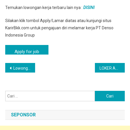
Temukan lowongan kerja terbaru lain nya :
DISINI
Silakan klik tombol Apply/Lamar diatas atau kunjungi situs
KarirBkk.com untuk pengajuan diri melamar kerja PT Denso
Indonesia Group
Navigasi
Lowongan Kerja PT Denso Indonesia Cileungsi
LOKER Agrabinta Hari ini – Lowongan Kerja Agrabinta Terbaru Tahun 2025
pos
Cari
untuk:
SEPONSOR