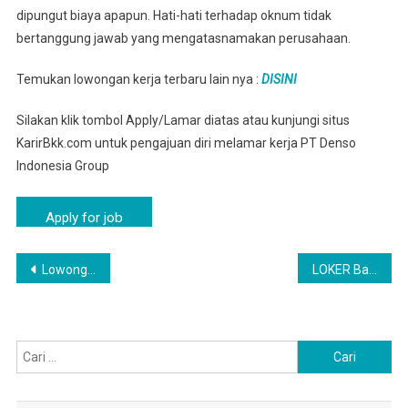
dipungut biaya apapun. Hati-hati terhadap oknum tidak
bertanggung jawab yang mengatasnamakan perusahaan.
Temukan lowongan kerja terbaru lain nya :
DISINI
Silakan klik tombol Apply/Lamar diatas atau kunjungi situs
KarirBkk.com untuk pengajuan diri melamar kerja PT Denso
Indonesia Group
Navigasi
Lowongan Kerja PT Denso Indonesia Kiarapedes, Purwakarta
LOKER Babakancikao, Purwakarta Hari ini – Lowongan Kerja Terbaru Tahun 2025
pos
Cari
untuk: