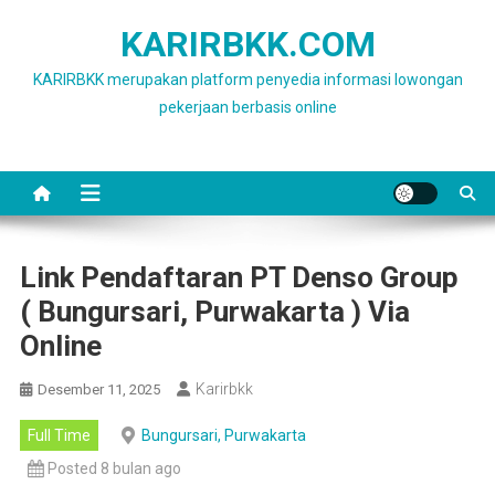
Skip
KARIRBKK.COM
to
content
KARIRBKK merupakan platform penyedia informasi lowongan
pekerjaan berbasis online
Link Pendaftaran PT Denso Group
( Bungursari, Purwakarta ) Via
Online
Karirbkk
Desember 11, 2025
Full Time
Bungursari, Purwakarta
Posted 8 bulan ago