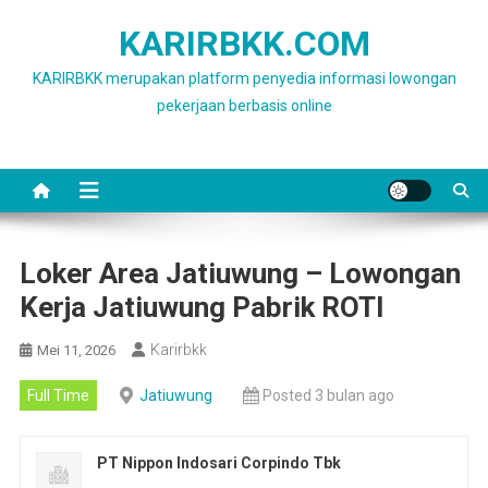
Skip
KARIRBKK.COM
to
content
KARIRBKK merupakan platform penyedia informasi lowongan
pekerjaan berbasis online
Loker Area Jatiuwung – Lowongan
Kerja Jatiuwung Pabrik ROTI
Karirbkk
Mei 11, 2026
Full Time
Jatiuwung
Posted 3 bulan ago
PT Nippon Indosari Corpindo Tbk