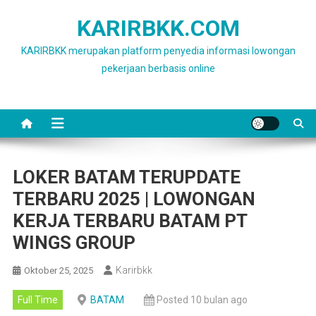
Skip
KARIRBKK.COM
to
content
KARIRBKK merupakan platform penyedia informasi lowongan
pekerjaan berbasis online
LOKER BATAM TERUPDATE
TERBARU 2025 | LOWONGAN
KERJA TERBARU BATAM PT
WINGS GROUP
Karirbkk
Oktober 25, 2025
Full Time
BATAM
Posted 10 bulan ago