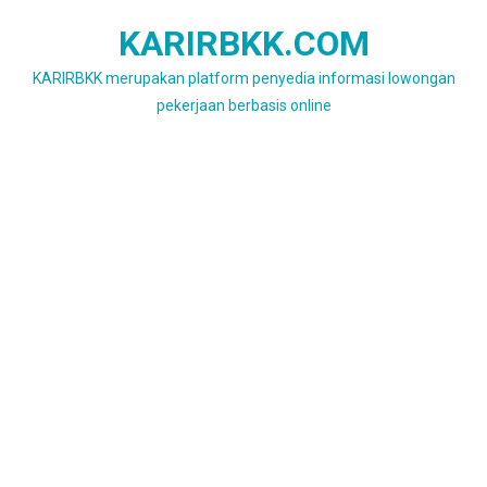
Skip
KARIRBKK.COM
to
content
KARIRBKK merupakan platform penyedia informasi lowongan
pekerjaan berbasis online