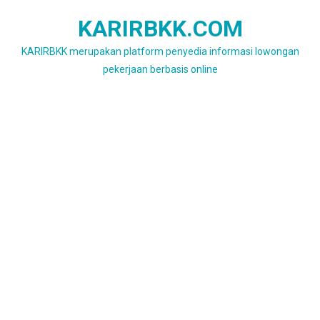
Skip
KARIRBKK.COM
to
content
KARIRBKK merupakan platform penyedia informasi lowongan
pekerjaan berbasis online