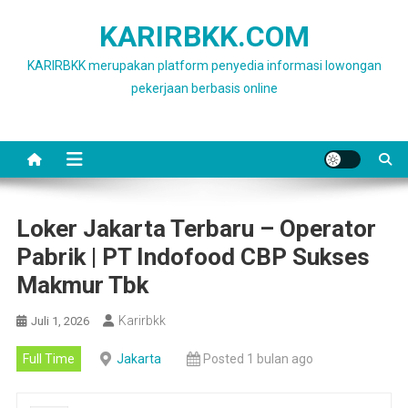
Skip
KARIRBKK.COM
to
content
KARIRBKK merupakan platform penyedia informasi lowongan
pekerjaan berbasis online
Loker Jakarta Terbaru – Operator
Pabrik | PT Indofood CBP Sukses
Makmur Tbk
Karirbkk
Juli 1, 2026
Full Time
Jakarta
Posted 1 bulan ago