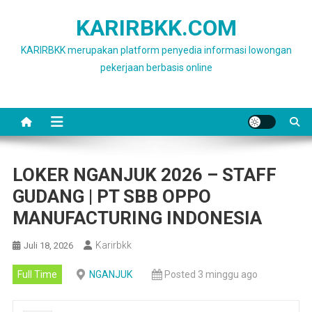
Skip
KARIRBKK.COM
to
content
KARIRBKK merupakan platform penyedia informasi lowongan
pekerjaan berbasis online
LOKER NGANJUK 2026 – STAFF
GUDANG | PT SBB OPPO
MANUFACTURING INDONESIA
Karirbkk
Juli 18, 2026
Full Time
NGANJUK
Posted 3 minggu ago