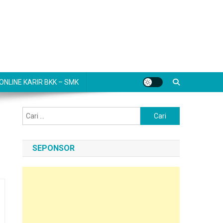
NLINE KARIR BKK – SMK
Cari
untuk:
SEPONSOR