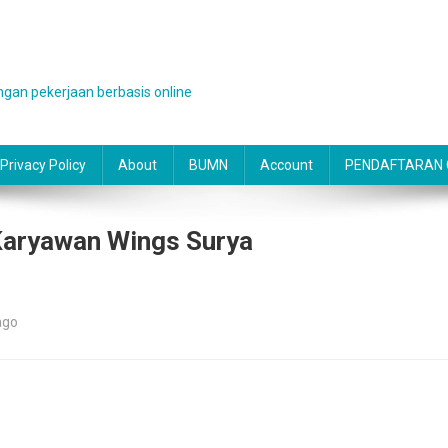
gan pekerjaan berbasis online
Privacy Policy
About
BUMN
Account
PENDAFTARAN O
Karyawan Wings Surya
ago