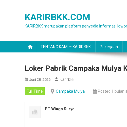
Skip
to
KARIRBKK.COM
content
KARIRBKK merupakan platform penyedia informasi lowon
TENTANG KAMI – KARIRBKK
Pekerjaan
Loker Pabrik Campaka Mulya 
Karirbkk
Juni 28, 2026
Full Time
Campaka Mulya
Posted 1 bulan 
PT Wings Surya