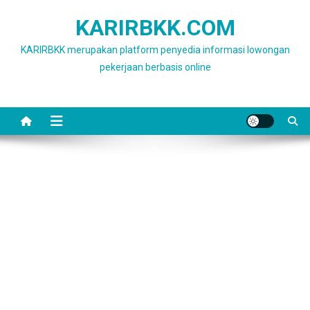
Skip
KARIRBKK.COM
to
content
KARIRBKK merupakan platform penyedia informasi lowongan
pekerjaan berbasis online