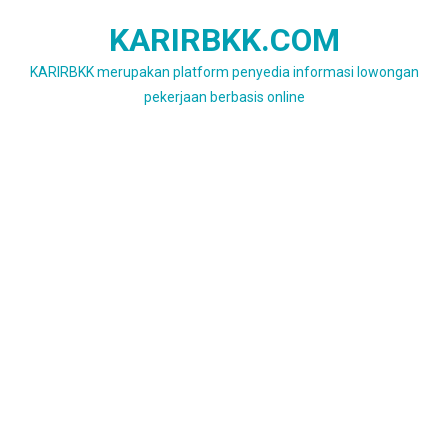
Skip
KARIRBKK.COM
to
content
KARIRBKK merupakan platform penyedia informasi lowongan
pekerjaan berbasis online