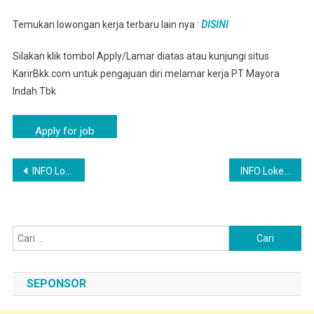
Temukan lowongan kerja terbaru lain nya :
DISINI
Silakan klik tombol Apply/Lamar diatas atau kunjungi situs
KarirBkk.com untuk pengajuan diri melamar kerja PT Mayora
Indah Tbk
Navigasi
INFO Loker Recruitment PT Mayora Indah Tbk Indramayu
INFO Loker Pabedilan Terupdate 2025 PT Mayora Group
pos
Cari
untuk:
SEPONSOR