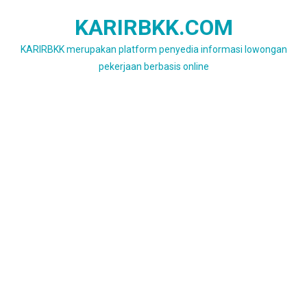
Skip
KARIRBKK.COM
to
content
KARIRBKK merupakan platform penyedia informasi lowongan
pekerjaan berbasis online