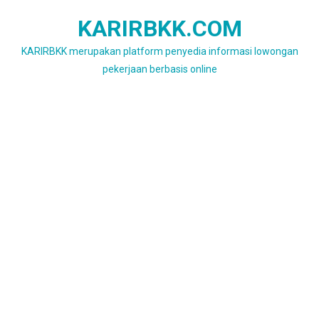
Skip
KARIRBKK.COM
to
content
KARIRBKK merupakan platform penyedia informasi lowongan
pekerjaan berbasis online