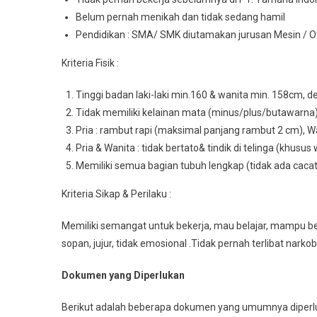
Belum pernah menikah dan tidak sedang hamil
Pendidikan : SMA/ SMK diutamakan jurusan Mesin / Otom
Kriteria Fisik :
Tinggi badan laki-laki min.160 & wanita min. 158cm, d
Tidak memiliki kelainan mata (minus/plus/butawarna
Pria : rambut rapi (maksimal panjang rambut 2 cm), Wa
Pria & Wanita : tidak bertato& tindik di telinga (khusus 
Memiliki semua bagian tubuh lengkap (tidak ada caca
Kriteria Sikap & Perilaku :
Memiliki semangat untuk bekerja, mau belajar, mampu bek
sopan, jujur, tidak emosional .Tidak pernah terlibat narko
Dokumen yang Diperlukan
Berikut adalah beberapa dokumen yang umumnya diperlu