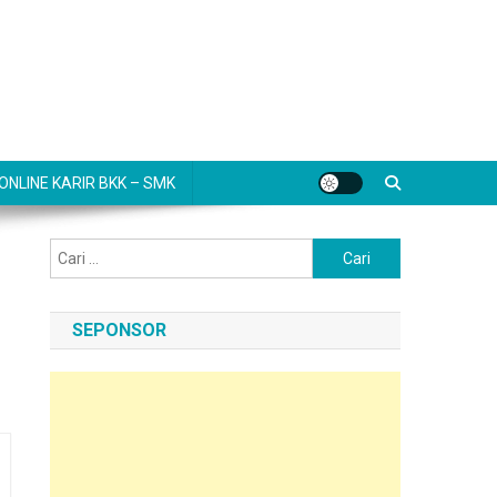
NLINE KARIR BKK – SMK
Cari
untuk:
SEPONSOR