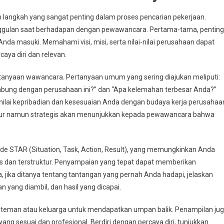
langkah yang sangat penting dalam proses pencarian pekerjaan.
nggulan saat berhadapan dengan pewawancara. Pertama-tama, penting
da masuki. Memahami visi, misi, serta nilai-nilai perusahaan dapat
ya diri dan relevan.
rtanyaan wawancara. Pertanyaan umum yang sering diajukan meliputi:
gabung dengan perusahaan ini?” dan “Apa kelemahan terbesar Anda?”
ilai kepribadian dan kesesuaian Anda dengan budaya kerja perusahaa
jur namun strategis akan menunjukkan kepada pewawancara bahwa
e STAR (Situation, Task, Action, Result), yang memungkinkan Anda
 dan terstruktur. Penyampaian yang tepat dapat memberikan
jika ditanya tentang tantangan yang pernah Anda hadapi, jelaskan
n yang diambil, dan hasil yang dicapai.
teman atau keluarga untuk mendapatkan umpan balik. Penampilan ju
ng sesuai dan profesional. Berdiri dengan percaya diri, tunjukkan