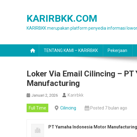
Skip
to
KARIRBKK.COM
content
KARIRBKK merupakan platform penyedia informasi lowon
TENTANG KAMI – KARIRBKK
Pekerjaan
Loker Via Email Cilincing – P
Manufacturing
Karirbkk
Januari 2, 2026
Full Time
Cilincing
Posted 7 bulan ago
PT Yamaha Indonesia Motor Manufacturin