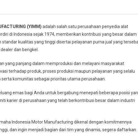
UFACTURING (YIMM)
adalah salah satu perusahaan penyedia alat
rdiri di Indonesia sejak 1974, memberikan kontribusi yang besar dalam
standar kualitas yang tinggi disertai pelayanan purna jual yang terseb
0 dealer dan bengkel.
man yang panjang dalam memproduksi dan melayani masyarakat
vasi terhadap produk, proses produksi maupun pelayanan yang selalu
 serta komunitas sebagai prioritas utama perusahaan.
uang emas bagi Anda untuk bergabung menepati beberapa posisi ya
ti karier di perusahaan yang telah berkontribusi besar dalam industri
amaha Indonesia Motor Manufacturing dikenal dengan komitmennya
nggi, dan ingin menjadi bagian dari tim yang dinamis, segera daftarkan