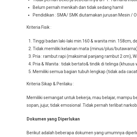
Belum pernah menikah dan tidak sedang hamil
Pendidikan : SMA/ SMK diutamakan jurusan Mesin / Otom
Kriteria Fisik :
Tinggi badan laki-laki min.160 & wanita min. 158cm, d
Tidak memiliki kelainan mata (minus/plus/butawarna
Pria : rambut rapi (maksimal panjang rambut 2 cm), Wa
Pria & Wanita : tidak bertato& tindik di telinga (khusus 
Memiliki semua bagian tubuh lengkap (tidak ada caca
Kriteria Sikap & Perilaku :
Memiliki semangat untuk bekerja, mau belajar, mampu bek
sopan, jujur, tidak emosional .Tidak pernah terlibat narko
Dokumen yang Diperlukan
Berikut adalah beberapa dokumen yang umumnya diperlu