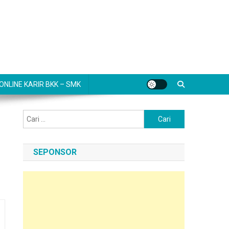
NLINE KARIR BKK – SMK
Cari
untuk:
SEPONSOR