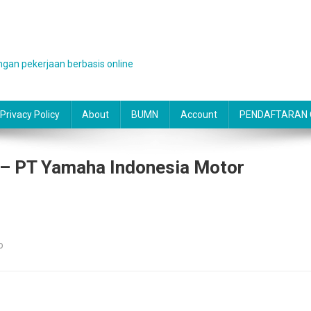
gan pekerjaan berbasis online
Privacy Policy
About
BUMN
Account
PENDAFTARAN O
t – PT Yamaha Indonesia Motor
o
g