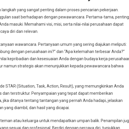
langkah yang sangat penting dalam proses pencarian pekerjaan.
nggulan saat berhadapan dengan pewawancara. Pertama-tama, penting
da masuki. Memahami visi, misi, serta nilai-nilai perusahaan dapat
ya diri dan relevan.
rtanyaan wawancara. Pertanyaan umum yang sering diajukan meliputi:
gabung dengan perusahaan ini?” dan “Apa kelemahan terbesar Anda?”
ilai kepribadian dan kesesuaian Anda dengan budaya kerja perusahaa
jur namun strategis akan menunjukkan kepada pewawancara bahwa
e STAR (Situation, Task, Action, Result), yang memungkinkan Anda
 dan terstruktur. Penyampaian yang tepat dapat memberikan
jika ditanya tentang tantangan yang pernah Anda hadapi, jelaskan
n yang diambil, dan hasil yang dicapai.
teman atau keluarga untuk mendapatkan umpan balik. Penampilan ju
ng sesuai dan profesional. Berdiri dengan percaya diri, tunjukkan