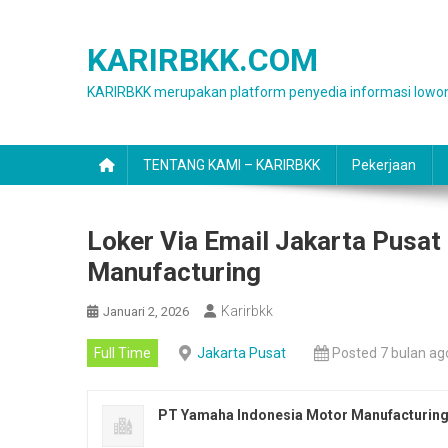
Skip
to
KARIRBKK.COM
content
KARIRBKK merupakan platform penyedia informasi lowon
TENTANG KAMI – KARIRBKK
Pekerjaan
Loker Via Email Jakarta Pusa
Manufacturing
Karirbkk
Januari 2, 2026
Full Time
Jakarta Pusat
Posted 7 bulan ag
PT Yamaha Indonesia Motor Manufacturin