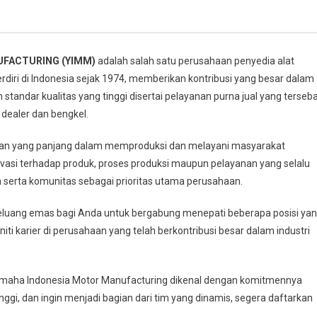
UFACTURING (YIMM)
adalah salah satu perusahaan penyedia alat
rdiri di Indonesia sejak 1974, memberikan kontribusi yang besar dalam
standar kualitas yang tinggi disertai pelayanan purna jual yang terseb
0 dealer dan bengkel.
man yang panjang dalam memproduksi dan melayani masyarakat
vasi terhadap produk, proses produksi maupun pelayanan yang selalu
 serta komunitas sebagai prioritas utama perusahaan.
uang emas bagi Anda untuk bergabung menepati beberapa posisi ya
ti karier di perusahaan yang telah berkontribusi besar dalam industri
amaha Indonesia Motor Manufacturing dikenal dengan komitmennya
nggi, dan ingin menjadi bagian dari tim yang dinamis, segera daftarkan