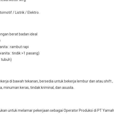
otif / Listrik / Elektro.
engan berat badan ideal
)
nita : rambut rapi
wanita : tindik >1 pasang)
t tubuh)
erja di bawah tekanan, bersedia untuk bekerja lembur dan atau shift ,
ba, minuman keras, tindak kriminal, dan asusila.
kan untuk melamar pekerjaan sebagai Operator Produksi di PT Yama