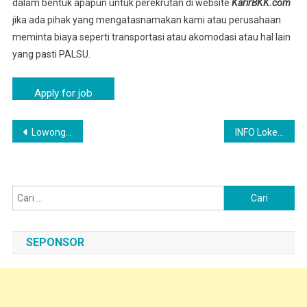
dalam bentuk apapun untuk perekrutan di website
KarirBKK.com
jika ada pihak yang mengatasnamakan kami atau perusahaan
meminta biaya seperti transportasi atau akomodasi atau hal lain
yang pasti PALSU.
Navigasi
Lowongan Pekerjaan Medan Satria SMA/K Februari 2026 PT Nippon Indosari Corpindo Tbk
INFO Loker Operator Produksi PT Nippon Indosari, Jatiasih
pos
Cari
untuk:
SEPONSOR