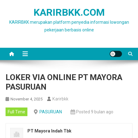
Skip
KARIRBKK.COM
to
content
KARIRBKK merupakan platform penyedia informasi lowongan
pekerjaan berbasis online
LOKER VIA ONLINE PT MAYORA
PASURUAN
Karirbkk
November 4, 2025
Full Time
PASURUAN
Posted 9 bulan ago
PT Mayora Indah Tbk