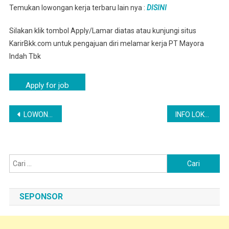
Temukan lowongan kerja terbaru lain nya :
DISINI
Silakan klik tombol Apply/Lamar diatas atau kunjungi situs
KarirBkk.com untuk pengajuan diri melamar kerja PT Mayora
Indah Tbk
Navigasi
LOWONGAN KARYAWAN PABRIK MAKANAN PT MAYORA INDAH TBK PONOROGO | LOKER PONOROGO TERBARU
INFO LOKER RECRUITMENT PT MAYORA INDAH TBK PAMEKASAN
pos
Cari
untuk:
SEPONSOR