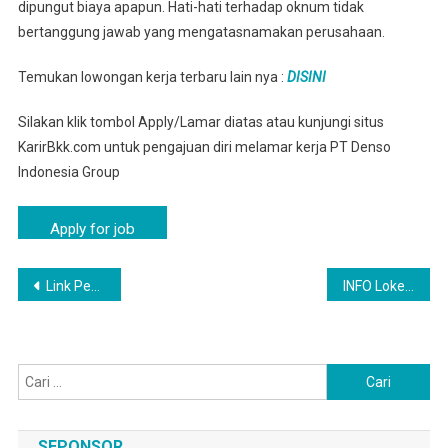
dipungut biaya apapun. Hati-hati terhadap oknum tidak
bertanggung jawab yang mengatasnamakan perusahaan.
Temukan lowongan kerja terbaru lain nya :
DISINI
Silakan klik tombol Apply/Lamar diatas atau kunjungi situs
KarirBkk.com untuk pengajuan diri melamar kerja PT Denso
Indonesia Group
Navigasi
Link Pendaftaran PT Denso Group ( Sukamelang ) Via Online
INFO Loker Karyawan Pabrik PT DENSO INDONESIA, Binong
pos
Cari
untuk:
SEPONSOR