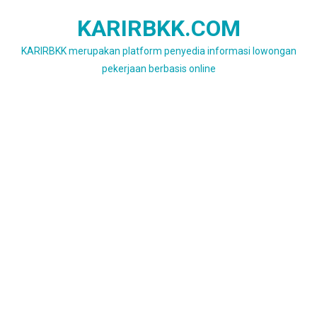
Skip
KARIRBKK.COM
to
content
KARIRBKK merupakan platform penyedia informasi lowongan
pekerjaan berbasis online