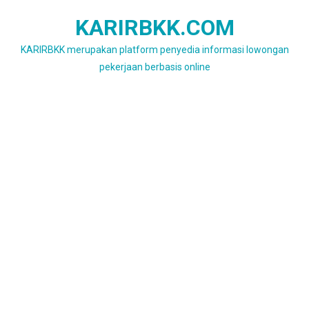
Skip
KARIRBKK.COM
to
content
KARIRBKK merupakan platform penyedia informasi lowongan
pekerjaan berbasis online