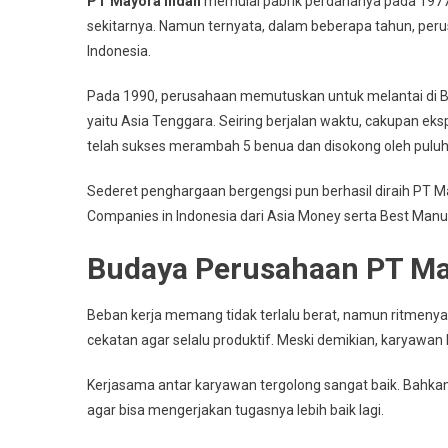
PT Mayora Indah
memulai pabrik perdananya pada 1977.
sekitarnya. Namun ternyata, dalam beberapa tahun, pe
Indonesia.
Pada 1990, perusahaan memutuskan untuk melantai di Bu
yaitu Asia Tenggara. Seiring berjalan waktu, cakupan ek
telah sukses merambah 5 benua dan disokong oleh puluha
Sederet penghargaan bergengsi pun berhasil diraih PT M
Companies in Indonesia dari Asia Money serta Best Manufa
Budaya Perusahaan PT M
Beban kerja memang tidak terlalu berat, namun ritmenya b
cekatan agar selalu produktif. Meski demikian, karyawa
Kerjasama antar karyawan tergolong sangat baik. Bahka
agar bisa mengerjakan tugasnya lebih baik lagi.