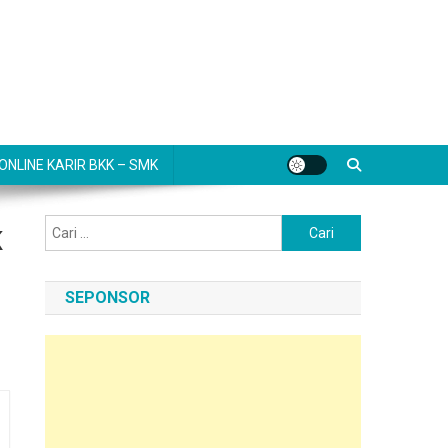
NLINE KARIR BKK – SMK
Cari
K
untuk:
SEPONSOR