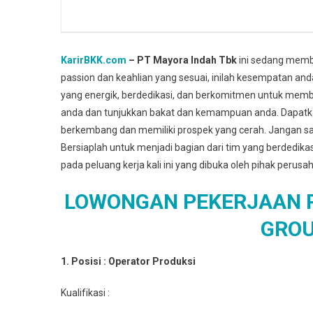
KarirBKK.com
– PT Mayora Indah Tbk
ini sedang membu
passion dan keahlian yang sesuai, inilah kesempatan an
yang energik, berdedikasi, dan berkomitmen untuk memb
anda dan tunjukkan bakat dan kemampuan anda. Dapat
berkembang dan memiliki prospek yang cerah. Jangan sa
Bersiaplah untuk menjadi bagian dari tim yang berdedik
pada peluang kerja kali ini yang dibuka oleh pihak perusa
LOWONGAN PEKERJAAN P
GROU
1. Posisi : Oреrаtоr Prоdukѕі
Kuаlіfіkаѕі :