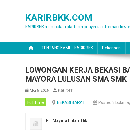
Skip
to
KARIRBKK.COM
content
KARIRBKK merupakan platform penyedia informasi lowon
TENTANG KAMI – KARIRBKK
Pekerjaan
LOWONGAN KERJA BEKASI BA
MAYORA LULUSAN SMA SMK
Karirbkk
Mei 6, 2026
Full Time
BEKASI BARAT
Posted 3 bulan a
PT Mayora Indah Tbk