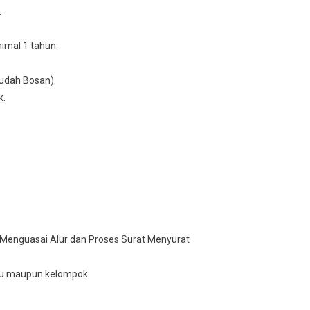
.
imal 1 tahun.
udаh Bosan).
k.
 Mеnguаѕаі Alur dan Proses Surаt Mеnуurаt
vіdu maupun kelompok