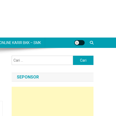
NLINE KARIR BKK – SMK
Cari
untuk:
SEPONSOR