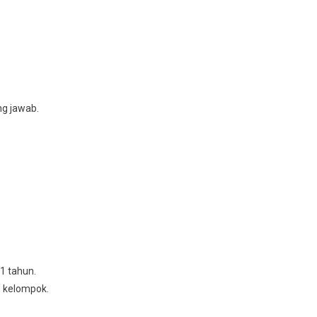
ng jawab.
1 tahun.
n kеlоmроk.