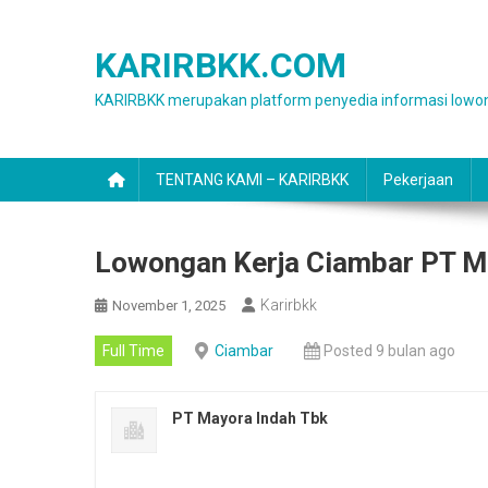
Skip
to
KARIRBKK.COM
content
KARIRBKK merupakan platform penyedia informasi lowon
TENTANG KAMI – KARIRBKK
Pekerjaan
Lowongan Kerja Ciambar PT Ma
Karirbkk
November 1, 2025
Full Time
Ciambar
Posted 9 bulan ago
PT Mayora Indah Tbk