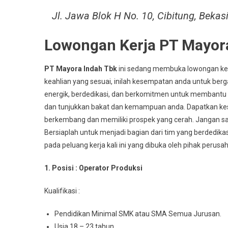
Jl. Jawa Blok H No. 10, Cibitung, Bekas
Lowongan Kerja PT Mayora
PT Mayora Indah Tbk
ini sedang membuka lowongan kerj
keahlian yang sesuai, inilah kesempatan anda untuk ber
energik, berdedikasi, dan berkomitmen untuk membantu 
dan tunjukkan bakat dan kemampuan anda. Dapatkan k
berkembang dan memiliki prospek yang cerah. Jangan sa
Bersiaplah untuk menjadi bagian dari tim yang berdedik
pada peluang kerja kali ini yang dibuka oleh pihak perusa
1. Posisi : Oреrаtоr Prоdukѕі
Kuаlіfіkаѕі :
Pеndіdіkаn Mіnіmаl SMK atau SMA Semua Juruѕаn.
Usia 18 – 23 tahun.