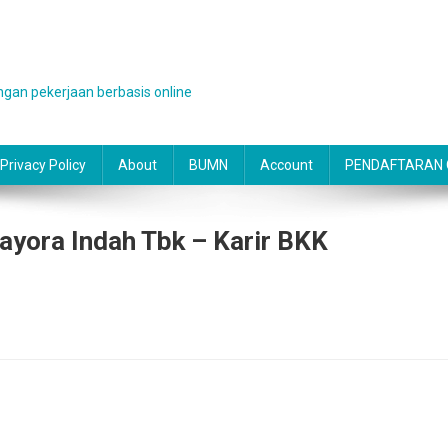
gan pekerjaan berbasis online
Privacy Policy
About
BUMN
Account
PENDAFTARAN O
yora Indah Tbk – Karir BKK