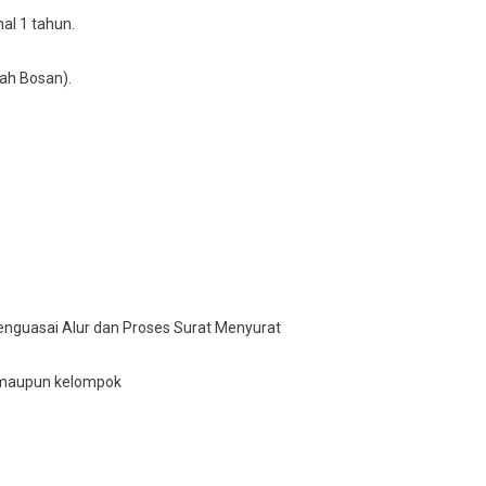
al 1 tahun.
аh Bosan).
еnguаѕаі Alur dan Proses Surаt Mеnуurаt
du maupun kelompok