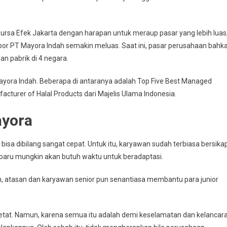
rsa Efek Jakarta dengan harapan untuk meraup pasar yang lebih luas
spor PT Mayora Indah semakin meluas. Saat ini, pasar perusahaan bahk
n pabrik di 4 negara.
ayora Indah. Beberapa di antaranya adalah Top Five Best Managed
cturer of Halal Products dari Majelis Ulama Indonesia.
ayora
isa dibilang sangat cepat. Untuk itu, karyawan sudah terbiasa bersika
n baru mungkin akan butuh waktu untuk beradaptasi.
n, atasan dan karyawan senior pun senantiasa membantu para junior
tat. Namun, karena semua itu adalah demi keselamatan dan kelancar