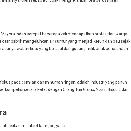
alankannya. Oleh sebab itu, tidak mengherankan bila perusahaan
T Mayora Indah sempat beberapa kali mendapatkan protes dari warga
sekitar pabrik mengeluhkan air sumur yang menjadi keruh dan bau sejak
n adanya wabah kutu yang berasal dari gudang milik anak perusahaan
fokus pada cemilan dan minuman ringan, adalah industri yang penuh
 berkompetisi secara ketat dengan Orang Tua Group, Nissin Biscuit, dan
ra
lisasikan melalui 4 kategori, yaitu: