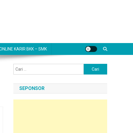
NLINE KARIR BKK – SMK
Cari
untuk:
SEPONSOR